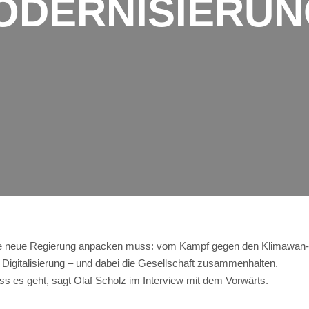
ODERNISIERUN
 eine neue Regie­rung anpa­cken muss: vom Kampf gegen den Kli­ma­wan­
igi­ta­li­sie­rung – und dabei die Gesell­schaft zusam­men­hal­ten.
ss es geht, sagt Olaf Scholz im Inter­view mit dem Vorwärts.