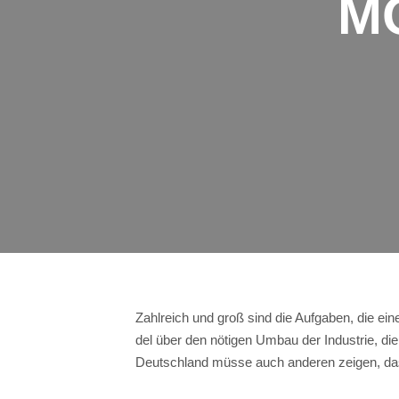
M
Zahl­reich und groß sind die Auf­ga­ben, die
del über den nöti­gen Umbau der Indus­trie, die D
Deutsch­land müs­se auch ande­ren zei­gen, da