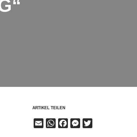
G“
ARTIKEL TEILEN
Email
WhatsApp
Facebook
Messenger
Twitter