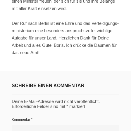
einen Minis­ter freu­en, der sich für sie und ihre Belan­ge
mit aller Kraft ein­set­zen wird.
Der Ruf nach Ber­lin ist eine Ehre und das Ver­tei­di­gungs­
mi­nis­te­ri­um eine beson­ders anspruchs­vol­le, wich­ti­ge
Auf­ga­be für unser Land. Herz­li­chen Dank für Dei­ne
Arbeit und alles Gute, Boris. Ich drü­cke die Dau­men für
das neue Amt!
SCHREIBE EINEN KOMMENTAR
Deine E-Mail-Adresse wird nicht veröffentlicht.
Erforderliche Felder sind mit
*
markiert
Kommentar
*