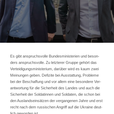
Es gibt anspruchs­vol­le Bun­des­mi­nis­te­ri­en und beson­
ders anspruchs­vol­le. Zu letz­te­rer Grup­pe gehört das
Ver­tei­di­gungs­mi­nis­te­ri­um, dar­über wird es kaum zwei
Mei­nun­gen geben. Defi­zi­te bei Aus­stat­tung, Pro­ble­me
bei der Beschaf­fung und vor allem eine beson­de­re Ver­
ant­wor­tung für die Sicher­heit des Lan­des und auch die
Sicher­heit der Sol­da­tin­nen und Sol­da­ten, die schon bei
den Aus­lands­ein­sät­zen der ver­gan­ge­nen Jah­re und erst
recht nach dem rus­si­schen Angriff auf die Ukrai­ne deut­
lich gewor­den ist.