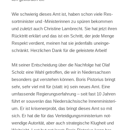
Wie schwie­rig die­ses Amt ist, haben schon vie­le Res­
sort­mi­nis­ter und ‑Minis­te­rin­nen zu spü­ren bekom­men
und zuletzt auch Chris­ti­ne Lam­brecht. Sie hat jetzt ihren
Rück­tritt erklärt und das ist ein Schritt, der jede Men­ge
Respekt ver­dient, mei­nen hat sie jeden­falls unein­ge­
schränkt. Herz­li­chen Dank für die geleis­te­te Arbeit!
Mit sei­ner Ent­schei­dung über die Nach­fol­ge hat Olaf
Scholz eine Wahl getrof­fen, die wir in Nie­der­sach­sen
beson­ders gut ver­ste­hen kön­nen.
Boris Pis­to­ri­us
bringt
sehr, sehr viel mit für (statt: in) sein neu­es Amt. Eine
umfas­sen­de Regie­rungs­er­fah­rung – seit fast 10 Jah­ren
führt er sou­ve­rän das Nie­der­säch­si­sche Innen­mi­nis­te­ri­
um. Er ist kri­sen­er­probt, das bringt die­ses Amt so mit
sich. Er hat die für das Ver­tei­di­gungs­mi­nis­te­ri­um not­
wen­di­ge Auto­ri­tät, aber auch stra­te­gi­sche Klug­heit und