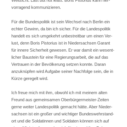
Weit­sicht. Last but not least: Boris Pis­to­ri­us kann her­
vor­ra­gend kommunizieren.
Für die Bun­des­po­li­tik ist sein Wech­sel nach Ber­lin ein
ech­ter Gewinn, da bin ich sicher. Für die Lan­des­po­li­tik
han­delt es sich umge­kehrt unbe­streit­bar um einen Ver­
lust, denn Boris Pis­to­ri­us ist in Nie­der­sach­sen Garant
für inne­re Sicher­heit gewe­sen. Er war damit ein wesent­
li­cher Bau­stein für eine Regie­rungs­ar­beit, die auf das
Ver­trau­en in der Bevöl­ke­rung set­zen konn­te. Dar­an
anzu­knüp­fen wird Auf­ga­be sei­ner Nach­fol­ge sein, die in
Kür­ze gere­gelt wird.
Ich freue mich mit ihm, obwohl ich mit mei­nem alten
Freund aus gemein­sa­men Ober­bür­ger­meis­ter-Zei­ten
ger­ne wei­ter Lan­des­po­li­tik gemacht hät­te. Aber Nie­der­
sach­sen ist ein gro­ßer und wich­ti­ger Bun­des­wehr­stand­
ort und die Sol­da­tin­nen und Sol­da­ten kön­nen sich auf