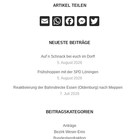
ARTIKEL TEILEN
Email
WhatsApp
Facebook
Messenger
Twitter
NEUESTE BEITRÄGE
Auf´n Schnack bei euch im Dorf!
5. August 2026
Frühshoppen mit der SPD Löningen
5. August 2026
Reaktivierung der Bahnstrecke Essen (Oldenburg) nach Meppen
7. Juli 2026
BEITRAGSKATEGORIEN
Anträge
Bezirk Weser-Ems
Bundestagsfraktion